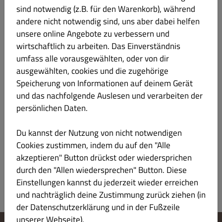
sind notwendig (z.B. für den Warenkorb), während
Minty Sunshine 0,4l
€ 8.00
andere nicht notwendig sind, uns aber dabei helfen
unsere online Angebote zu verbessern und
wirtschaftlich zu arbeiten. Das Einverständnis
hausgemacht mit Mango, Blaubeere, Minze und
Hafermilch
umfass alle vorausgewählten, oder von dir
ausgewählten, cookies und die zugehörige
Produktinformation
Speicherung von Informationen auf deinem Gerät
und das nachfolgende Auslesen und verarbeiten der
Green Detox 0,4l
€ 7.50
persönlichen Daten.
Du kannst der Nutzung von nicht notwendigen
hausgemacht mit Apfel, Kiwi, Gurken & Spinat
Cookies zustimmen, indem du auf den "Alle
Produktinformation
akzeptieren" Button drückst oder wiedersprichen
durch den "Allen wiedersprechen" Button. Diese
Einstellungen kannst du jederzeit wieder erreichen
und nachträglich deine Zustimmung zurück ziehen (in
der Datenschutzerklärung und in der Fußzeile
unserer Webseite).