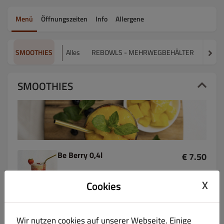
Menü
Öffnungszeiten
Info
Allergene
SMOOTHIES
Alles
REBOWLS - MEHRWEGBEHÄLTER
BOWL
SMOOTHIES
Be Berry 0,4l
€ 7.50
hausgemacht mit Erdbeere, Banane, Himbeere &
X
Cookies
Kokosmilch
Produktinformation
Wir nutzen cookies auf unserer Webseite. Einige