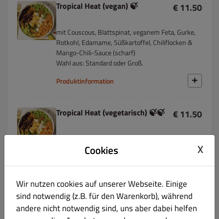
Tropical Heat (vegan) 🍃
€ 11.50
mit Couscous, Blattspinat, veganem Feta, Gurke,
Rotkohl, Edamame, Süßkartoffel, Chiliflocken &
Mango-Chili-Sauce (scharf)
Wahl aus: Standard oder Groß.
Produktinformation
Tropical Heat (vegetarisch) 🍃🍃
€ 11.50
mit Couscous, Blattspinat, Feta, Gurke, Rotkohl,
X
Cookies
Edamame, Süßkartoffel, Chiliflocken & Mango-
Chili-Sauce (scharf)
Wahl aus: Standard oder Groß.
Wir nutzen cookies auf unserer Webseite. Einige
Produktinformation
sind notwendig (z.B. für den Warenkorb), während
andere nicht notwendig sind, uns aber dabei helfen