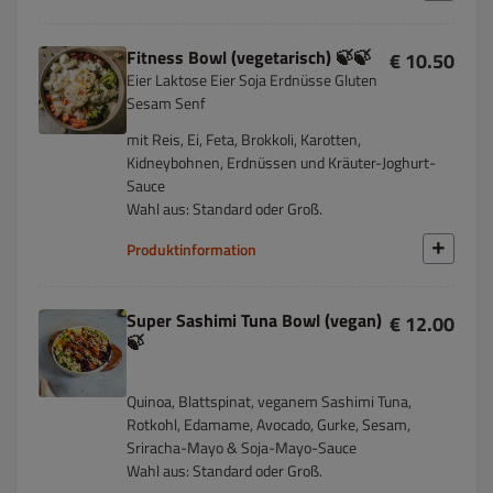
Fitness Bowl (vegetarisch) 🍃🍃
€ 10.50
Eier Laktose Eier Soja Erdnüsse Gluten
Sesam Senf
mit Reis, Ei, Feta, Brokkoli, Karotten,
Kidneybohnen, Erdnüssen und Kräuter-Joghurt-
Sauce
Wahl aus: Standard oder Groß.
Produktinformation
Super Sashimi Tuna Bowl (vegan)
€ 12.00
🍃
Quinoa, Blattspinat, veganem Sashimi Tuna,
Rotkohl, Edamame, Avocado, Gurke, Sesam,
Sriracha-Mayo & Soja-Mayo-Sauce
Wahl aus: Standard oder Groß.