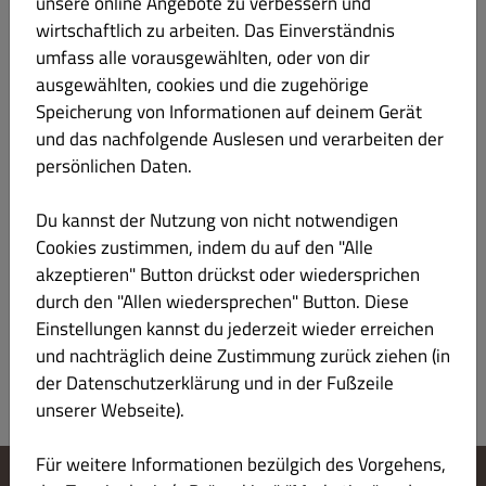
Bowl It Yourself
unsere online Angebote zu verbessern und
€ 11.00
wirtschaftlich zu arbeiten. Das Einverständnis
umfass alle vorausgewählten, oder von dir
Wahl aus: Ei, Chicken, Tuna, Lachs, Feta, Falafel,
Tofu und mehr
ausgewählten, cookies und die zugehörige
Speicherung von Informationen auf deinem Gerät
Produktinformation
und das nachfolgende Auslesen und verarbeiten der
persönlichen Daten.
Kids Bowl
€ 6.50
Du kannst der Nutzung von nicht notwendigen
Cookies zustimmen, indem du auf den "Alle
Wahl aus: Ei, Chicken, Tuna, Lachs, Feta, Falafel,
akzeptieren" Button drückst oder wiedersprichen
Tofu und mehr
durch den "Allen wiedersprechen" Button. Diese
Produktinformation
Einstellungen kannst du jederzeit wieder erreichen
und nachträglich deine Zustimmung zurück ziehen (in
der Datenschutzerklärung und in der Fußzeile
unserer Webseite).
Für weitere Informationen bezülgich des Vorgehens,