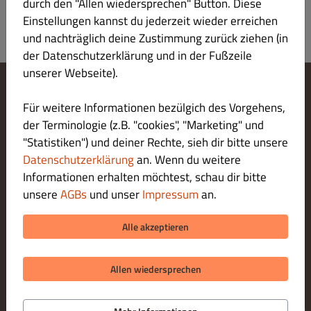
durch den "Allen wiedersprechen" Button. Diese
Einstellungen kannst du jederzeit wieder erreichen
und nachträglich deine Zustimmung zurück ziehen (in
der Datenschutzerklärung und in der Fußzeile
unserer Webseite).
Cookie-Einstellungen ändern
Für weitere Informationen bezülgich des Vorgehens,
Kontaktiere uns
der Terminologie (z.B. "cookies", "Marketing" und
Datenschutzerklärung
"Statistiken") und deiner Rechte, sieh dir bitte unsere
Allgemeine Geschäftsbedingungen
Datenschutzerklärung
an. Wenn du weitere
Impressum
Informationen erhalten möchtest, schau dir bitte
LIEFERUNG ZAHLUNGSARTEN
unsere
AGBs
und unser
Impressum
an.
ZAHLUNGSARTEN BEI ABHOLUNG
Alle akzeptieren
Allen wiedersprechen
© 2026 Be Low