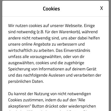
Solarlimo Zitrone Minze 0,33l (MEHRWEG)
€ 3.90
X
Cookies
inkl. Pfand (0,08 €), 330ml
Wir nutzen cookies auf unserer Webseite. Einige
Produktinformation
sind notwendig (z.B. für den Warenkorb), während
andere nicht notwendig sind, uns aber dabei helfen
Solarlimo Orange 0,33l (MEHRWEG)
€ 3.90
unsere online Angebote zu verbessern und
wirtschaftlich zu arbeiten. Das Einverständnis
inkl. Pfand (0,08 €), 330ml
umfass alle vorausgewählten, oder von dir
ausgewählten, cookies und die zugehörige
Produktinformation
Speicherung von Informationen auf deinem Gerät
und das nachfolgende Auslesen und verarbeiten der
Jever Fun 0,33l (MEHRWEG)
€ 2.90
persönlichen Daten.
Du kannst der Nutzung von nicht notwendigen
0.330 l, alkoholfrei
Cookies zustimmen, indem du auf den "Alle
Produktinformation
akzeptieren" Button drückst oder wiedersprichen