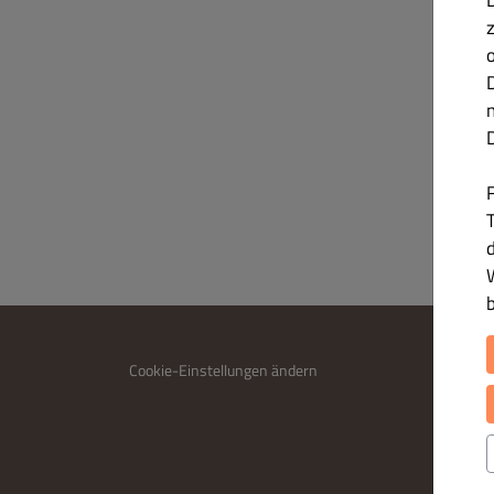
T
INFO
Cookie-Einstellungen ändern
Kontakt
Datensc
Allgem
Impres