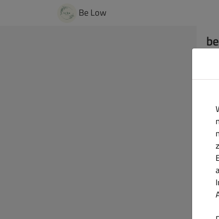
Be Low
be
Du