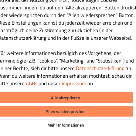
Du kannst der Nutzung von nicht notwendigen Cookies
zustimmen, indem du auf den "Alle akzeptieren" Button drücks
oder wiedersprichen durch den "Allen wiedersprechen" Button.
Diese Einstellungen kannst du jederzeit wieder erreichen und
nachträglich deine Zustimmung zurück ziehen (in der
Datenschutzerklärung und in der Fußzeile unserer Webseite).
SENDEN
Für weitere Informationen bezülgich des Vorgehens, der
erminologie (z.B. "cookies", "Marketing" und "Statistiken") und
deiner Rechte, sieh dir bitte unsere
Datenschutzerklärung
an.
Wenn du weitere Informationen erhalten möchtest, schau dir
bitte unsere
AGBs
und unser
Impressum
an.
Alle akzeptieren
LIEFERUNG ZAHLUNGSARTEN
iere uns
Allen wiedersprechen
hutzerklärung
eine Geschäftsbedingungen
ZAHLUNGSARTEN BEI ABHOLUNG
Mehr Informationen
sum