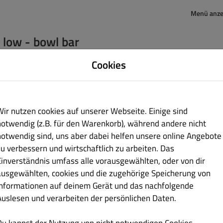
Menü anze
 low - bowl bar
Breite Straße 11a
Cookies
Buchholz in der Nordheide 21244
Niedersachsen
Germany
+4941813800891
Wir nutzen cookies auf unserer Webseite. Einige sind
notwendig (z.B. für den Warenkorb), während andere nicht
notwendig sind, uns aber dabei helfen unsere online Angebote
 kannst uns gerne eine Nachricht senden
zu verbessern und wirtschaftlich zu arbeiten. Das
Einverständnis umfass alle vorausgewählten, oder von dir
ausgewählten, cookies und die zugehörige Speicherung von
Informationen auf deinem Gerät und das nachfolgende
Keine
Auslesen und verarbeiten der persönlichen Daten.