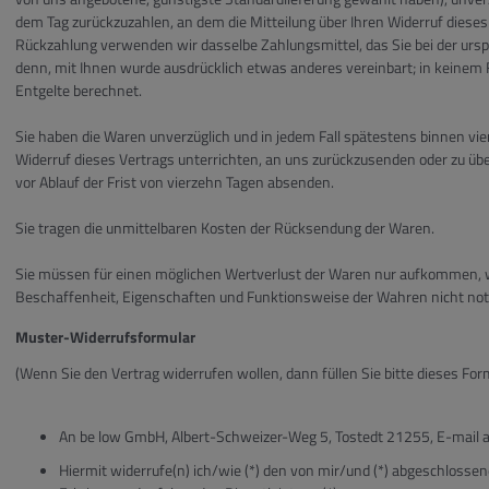
dem Tag zurückzuzahlen, an dem die Mitteilung über Ihren Widerruf dieses 
Rückzahlung verwenden wir dasselbe Zahlungsmittel, das Sie bei der ursp
denn, mit Ihnen wurde ausdrücklich etwas anderes vereinbart; in keinem
Entgelte berechnet.
Sie haben die Waren unverzüglich und in jedem Fall spätestens binnen vi
Widerruf dieses Vertrags unterrichten, an uns zurückzusenden oder zu übe
vor Ablauf der Frist von vierzehn Tagen absenden.
Sie tragen die unmittelbaren Kosten der Rücksendung der Waren.
Sie müssen für einen möglichen Wertverlust der Waren nur aufkommen, w
Beschaffenheit, Eigenschaften und Funktionsweise der Wahren nicht no
Muster-Widerrufsformular
(Wenn Sie den Vertrag widerrufen wollen, dann füllen Sie bitte dieses For
An be low GmbH, Albert-Schweizer-Weg 5, Tostedt 21255, E-mail 
Hiermit widerrufe(n) ich/wie (*) den von mir/und (*) abgeschlosse