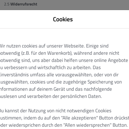
Widerrufsrecht
Dem Kunden steht kein gesetzliches Widerrufsrecht für eine On
Cookies
Lebensmitteln, Getränken oder sonstigen Haushaltsgegenständen 
Aufenthaltsort oder am Arbeitsplatz des Kunden vom Restaurant 
geliefert werden (§ 312 Abs. 8 Nr. 8 BGB).
Dem Kunden steht ferner ein gesetzliches Widerrufrecht für e
Wir nutzen cookies auf unserer Webseite. Einige sind
nicht zu, wenn und soweit es sich um Verträge zur Lieferung von W
notwendig (z.B. für den Warenkorb), während andere nicht
die nicht vorgefertigt sind und für deren Herstellung eine 
notwendig sind, uns aber dabei helfen unsere online Angebote
Verbraucher maßgeblich ist oder die eindeutig auf die pers
zu verbessern und wirtschaftlich zu arbeiten. Das
sind (§ 312 g Abs. 2 Nr.1 BGB);
Einverständnis umfass alle vorausgewählten, oder von dir
die schnell verderben können oder deren Verfallsdatum schne
ausgewählten, cookies und die zugehörige Speicherung von
die, sofern es sich um versiegelte Waren handelt, aus Grün
Informationen auf deinem Gerät und das nachfolgende
zur Rückgabe geeignet sind, wenn ihre Versiegelung nach de
Auslesen und verarbeiten der persönlichen Daten.
wenn diese nach der Lieferung auf Grund ihrer Beschaffenh
wurden (§ 312 g Abs. 2 Nr. 4 BGB).
Du kannst der Nutzung von nicht notwendigen Cookies
Für den Teil der Online-Bestellung, der nicht unter die in Ziffe
zustimmen, indem du auf den "Alle akzeptieren" Button drücks
steht dem Kunden, soweit er Verbraucher ist, ein Widerrufsrecht zu.
oder wiedersprichen durch den "Allen wiedersprechen" Button.
Rechtsgeschäft für Zwecke abschließt, die überwiegend weder ihre