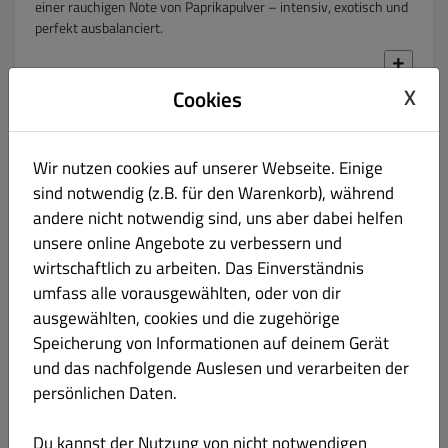
einer rauchigen Note von Paprikapulver – intensiv, exotisch und
perfekt ausbalanciert.
X
Cookies
Sriracha-Mayo
€ 2.50
Wir nutzen cookies auf unserer Webseite. Einige
Unsere hausgemachte Sriracha-Mayo vereint cremige
sind notwendig (z.B. für den Warenkorb), während
Mayonnaise mit der feurigen Würze der thailändischen Sriracha
andere nicht notwendig sind, uns aber dabei helfen
– für einen harmonisch-scharfen Geschmack mit süßlich-
unsere online Angebote zu verbessern und
pikantem Finish.
wirtschaftlich zu arbeiten. Das Einverständnis
umfass alle vorausgewählten, oder von dir
ausgewählten, cookies und die zugehörige
Speicherung von Informationen auf deinem Gerät
Mayonnaise
€ 2.50
und das nachfolgende Auslesen und verarbeiten der
persönlichen Daten.
Unsere Mayonnaise besticht durch ihre seidige Cremigkeit und
feine Würze – klassisch, mild und perfekt als Begleiter zu jedem
Du kannst der Nutzung von nicht notwendigen
Gericht.