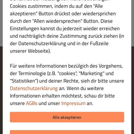
Cookies zustimmen, indem du auf den "Alle
akzeptieren" Button drückst oder wiedersprichen
durch den "Allen wiedersprechen" Button. Diese
Einstellungen kannst du jederzeit wieder erreichen
und nachträglich deine Zustimmung zurück ziehen (in
der Datenschutzerklärung und in der Fußzeile
unserer Webseite).
Cookie-Einstellungen ändern
Für weitere Informationen bezülgich des Vorgehens,
Kontaktiere uns
der Terminologie (z.B. "cookies", "Marketing" und
Datenschutzerklärung
"Statistiken") und deiner Rechte, sieh dir bitte unsere
Allgemeine Geschäftsbedingungen
Datenschutzerklärung
an. Wenn du weitere
Impressum
Informationen erhalten möchtest, schau dir bitte
LIEFERUNG ZAHLUNGSARTEN
unsere
AGBs
und unser
Impressum
an.
ZAHLUNGSARTEN BEI ABHOLUNG
Alle akzeptieren